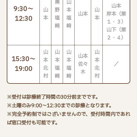
奥
山
山本
9:30～
山
野
本
山
山本
岸本（第
12:30
本
塩
塩
本
１・３）
﨑
﨑
山下（第
２・４）
山
山
山
山
山本
15:30～
本
本
本
本
佐々
／
19:00
北
塩
塩
北
木
村
﨑
﨑
村
※受付は診療終了時間の30分前までです。
※土曜のみ9:00～12:30までの診療となります。
※完全予約制ではございませんので、受付時間内であれ
ば窓口受付も可能です。